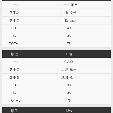
チーム即席
小山 美景
小松 由紀
40
35
75
12位
CCJX
上野 祐一
池田 隆一
38
38
76
13位