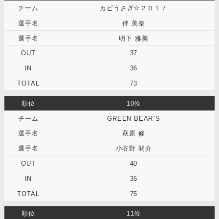
カピうさぎ☆２０１７
伴 美奈
明下 雅美
37
36
73
10位
GREEN BEAR`S
萩原 修
小谷野 開介
40
35
75
11位