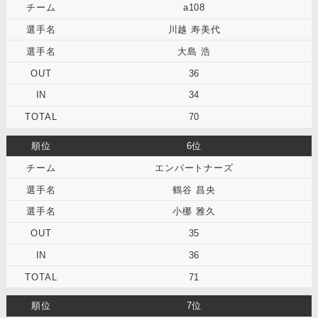
a108
川越 寿美代
大島 浩
36
34
70
6位
エンパートナーズ
鶴谷 昌央
小梛 雅久
35
36
71
7位