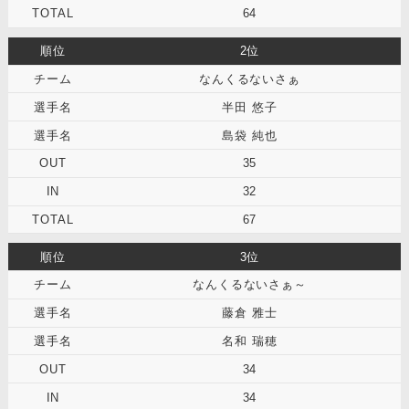
64
2位
なんくるないさぁ
半田 悠子
島袋 純也
35
32
67
3位
なんくるないさぁ～
藤倉 雅士
名和 瑞穂
34
34