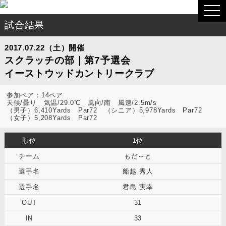
togg
navi
試合結果
2017.07.22（土）開催
スクラッチの部｜第7予選会
イーストウッドカントリークラブ
参加ペア：14ペア
天候/曇り 気温/29.0℃ 風向/南 風速/2.5m/s
（男子）6,410Yards Par72 （シニア）5,978Yards Par72
（女子）5,208Yards Par72
1位
もだ～と
船越 秀人
君島 実幸
31
33