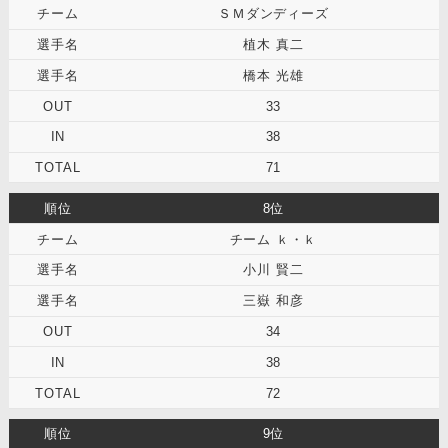
ＳＭダンディーズ
植木 真二
橋本 光雄
33
38
71
8位
チーム ｋ・ｋ
小川 賢二
三嶽 和彦
34
38
72
9位