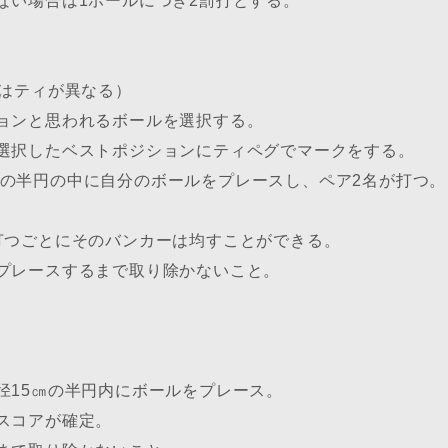
ない場合は1ホールにつき2罰打とする。
性はティが異なる）
ションと思われるボールを選択する。
、選択したベストポジションにティペグでマークをする。
㎝の半円の中に自分のボールをプレースし、ペア2名が打つ。
が打つごとにそのバンカーは均すことができる。
をプレースするまで取り除かないこと。
径15㎝の半円内にボールをプレース。
スコアが確定。